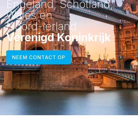
Engeland, Schotland,
Wales en
Noord-Ierland
Verenigd Koninkrijk
NEEM CONTACT OP